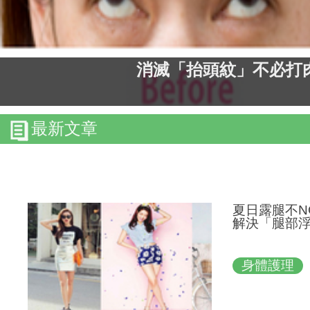
消滅「抬頭紋」不必打
最新文章
夏日露腿不
解決「腿部浮腫
身體護理