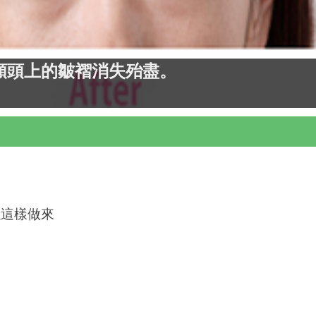
額頭上的皺褶消失殆盡。
以這樣做來