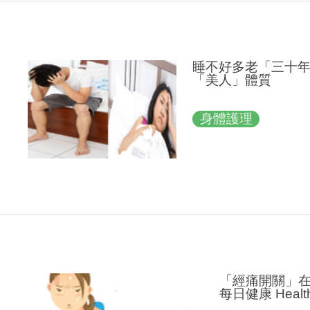
睡不好多老「三十年
「美人」體質
身體護理
「經痛開關」
每日健康 Healt