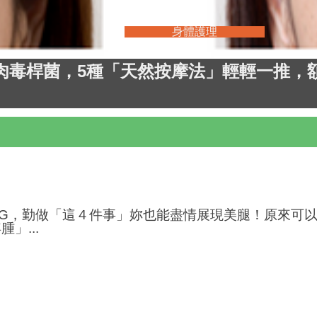
身體護理
肉毒桿菌，5種「天然按摩法」輕輕一推，
NG，勤做「這４件事」妳也能盡情展現美腿！原來可
」...