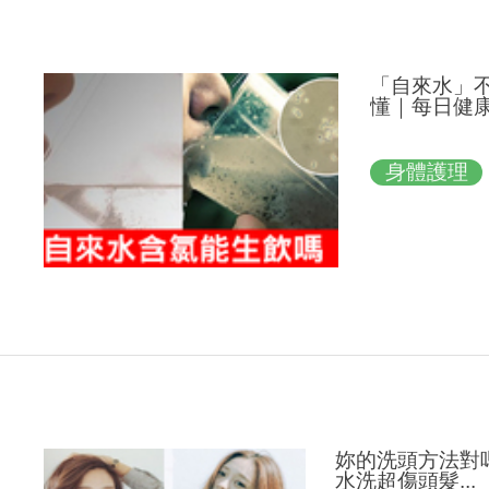
「自來水」
懂｜每日健康H
身體護理
妳的洗頭方法對
水洗超傷頭髮...