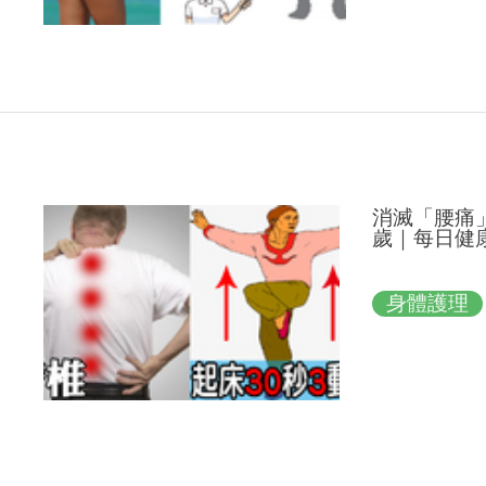
消滅「腰痛
歲｜每日健康 
身體護理