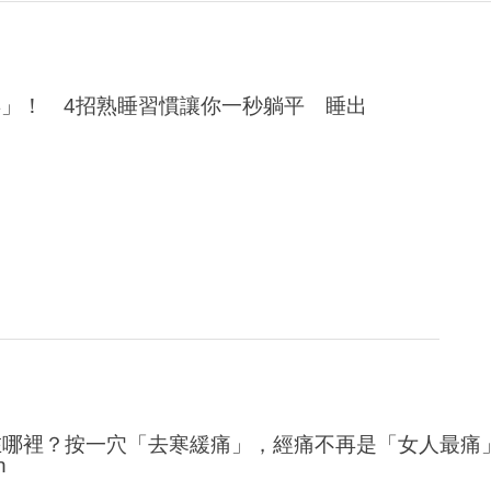
」！ 4招熟睡習慣讓你一秒躺平 睡出
在哪裡？按一穴「去寒緩痛」，經痛不再是「女人最痛
h