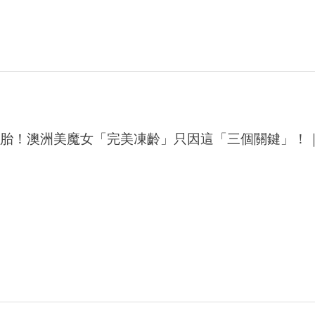
三胎！澳洲美魔女「完美凍齡」只因這「三個關鍵」！
h