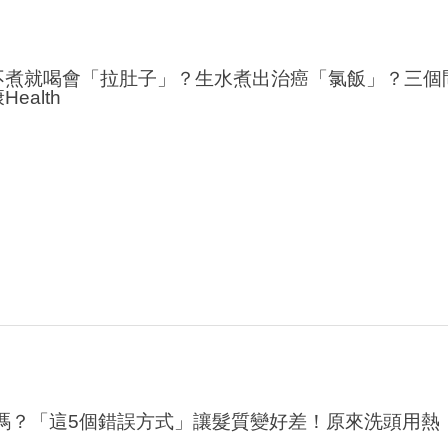
不煮就喝會「拉肚子」？生水煮出治癌「氯飯」？三個
ealth
嗎？「這5個錯誤方式」讓髮質變好差！原來洗頭用熱