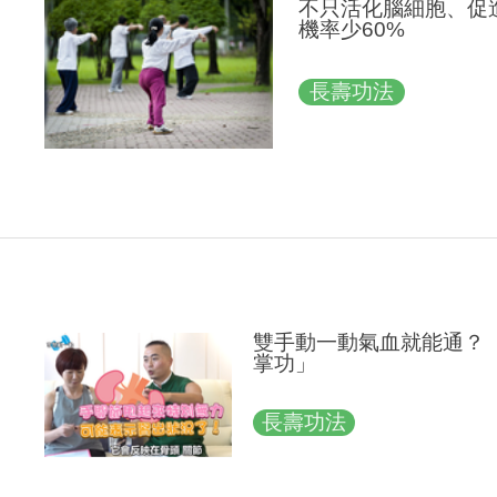
不只活化腦細胞、促
機率少60%
長壽功法
雙手動一動氣血就能通？
掌功」
長壽功法