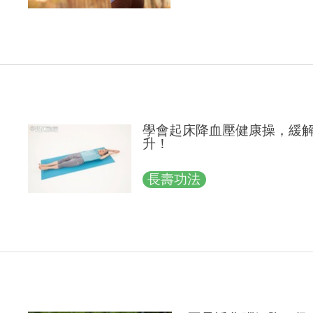
學會起床降血壓健康操，緩
升！
長壽功法