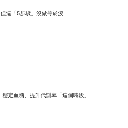
但這「5步驟」沒做等於沒
！穩定血糖、提升代謝率「這個時段」