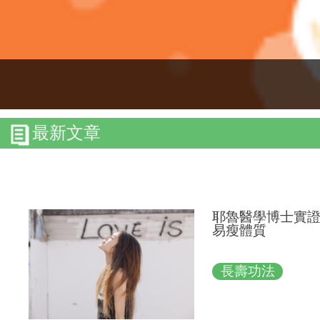
最新文章
耶魯醫學博士實證
易瘦體質
長壽功法