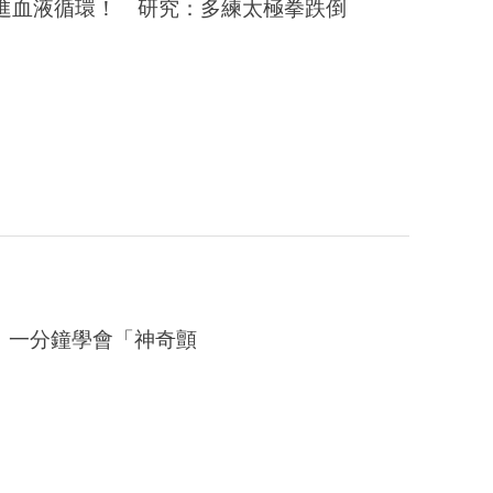
進血液循環！ 研究：多練太極拳跌倒
 一分鐘學會「神奇顫