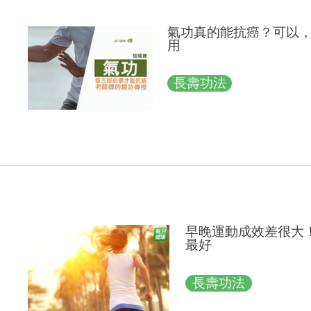
氣功真的能抗癌？可以，
用
長壽功法
早晚運動成效差很大
最好
長壽功法