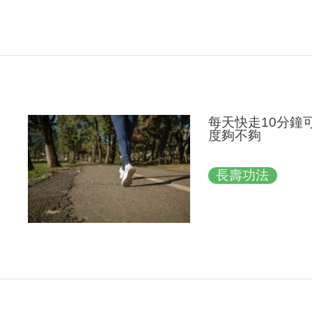
每天快走10分鐘
度夠不夠
長壽功法