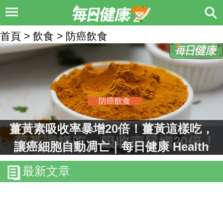
首頁 > 飲食 > 防癌飲食
防癌飲食
薑黃素吸收率暴增20倍！薑黃這樣吃，
讓癌細胞自動凋亡｜每日健康 Health
最新文章