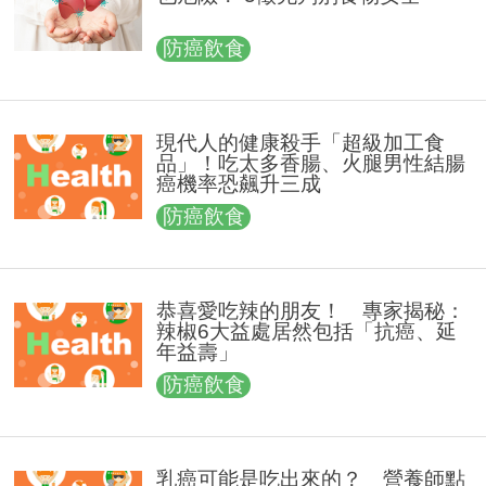
防癌飲食
現代人的健康殺手「超級加工食
品」！吃太多香腸、火腿男性結腸
癌機率恐飆升三成
防癌飲食
恭喜愛吃辣的朋友！ 專家揭秘：
辣椒6大益處居然包括「抗癌、延
年益壽」
防癌飲食
乳癌可能是吃出來的？ 營養師點