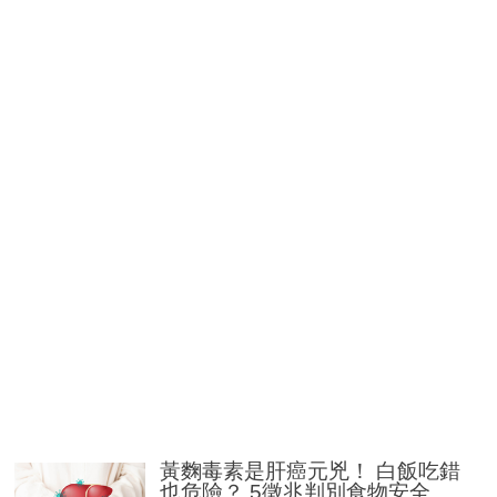
黃麴毒素是肝癌元兇！ 白飯吃錯
也危險？ 5徵兆判別食物安全