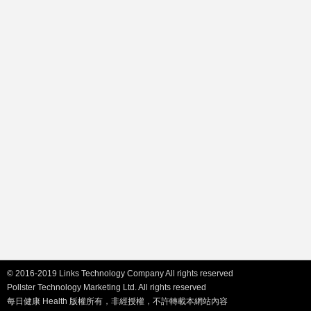
© 2016-2019 Links Technology Company All rights reserved
Pollster Technology Marketing Ltd. All rights reserved
每日健康 Health 版權所有，非經授權，不許轉載本網站內容