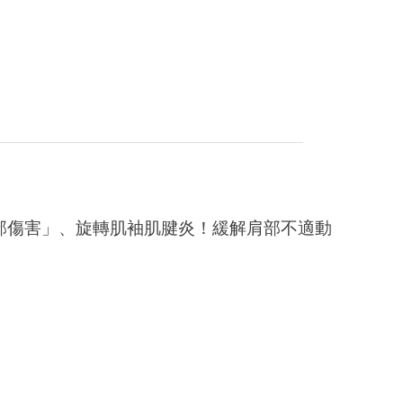
部傷害」、旋轉肌袖肌腱炎！緩解肩部不適動