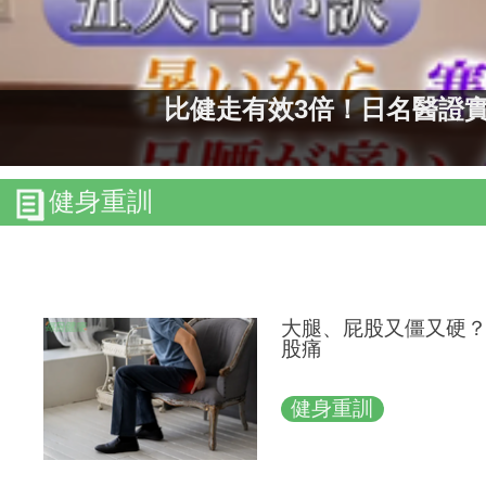
比健走有效3倍！日名醫證實
健身重訓
大腿、屁股又僵又硬？
股痛
健身重訓