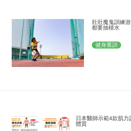
壯壯魔鬼訓練游
都要抽積水
健身重訓
日本醫師示範4款肌力
體質