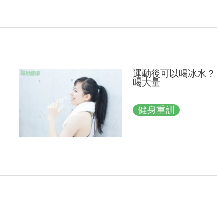
運動後可以喝冰水？
喝大量
健身重訓