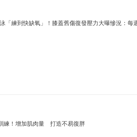
泳「練到快缺氧」！膝蓋舊傷復發壓力大曝慘況：每
訓練！增加肌肉量 打造不易復胖