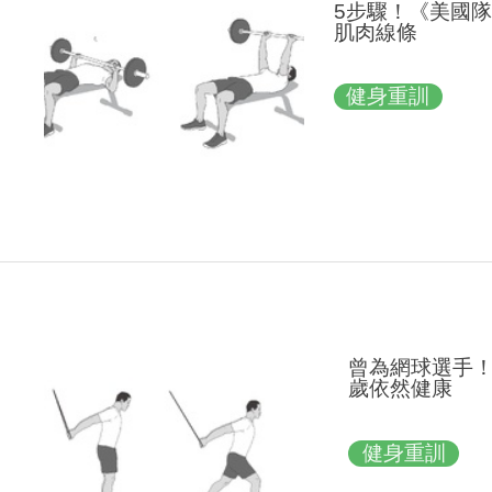
5步驟！《美國
肌肉線條
健身重訓
曾為網球選手！
歲依然健康
健身重訓