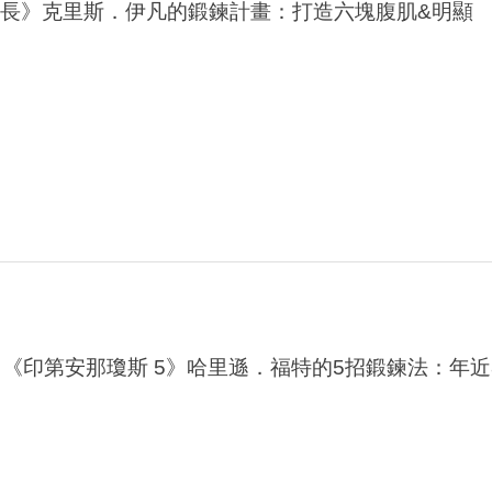
隊長》克里斯．伊凡的鍛鍊計畫：打造六塊腹肌&明顯
《印第安那瓊斯 5》哈里遜．福特的5招鍛鍊法：年近