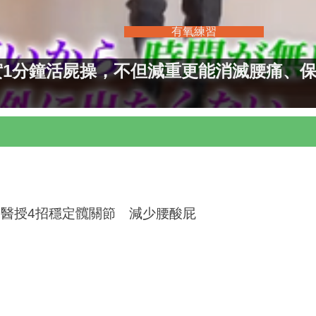
有氧練習
1分鐘活屍操，不但減重更能消滅腰痛、保護心
醫授4招穩定髖關節 減少腰酸屁