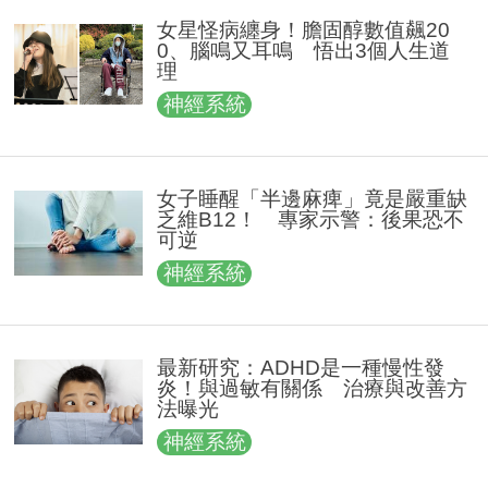
女星怪病纏身！膽固醇數值飆20
0、腦鳴又耳鳴 悟出3個人生道
理
神經系統
女子睡醒「半邊麻痺」竟是嚴重缺
乏維B12！ 專家示警：後果恐不
可逆
神經系統
最新研究：ADHD是一種慢性發
炎！與過敏有關係 治療與改善方
法曝光
神經系統