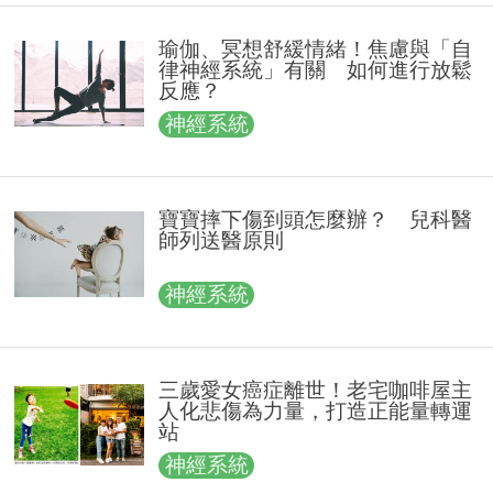
瑜伽、冥想舒緩情緒！焦慮與「自
律神經系統」有關 如何進行放鬆
反應？
神經系統
寶寶摔下傷到頭怎麼辦？ 兒科醫
師列送醫原則
神經系統
三歲愛女癌症離世！老宅咖啡屋主
人化悲傷為力量，打造正能量轉運
站
神經系統