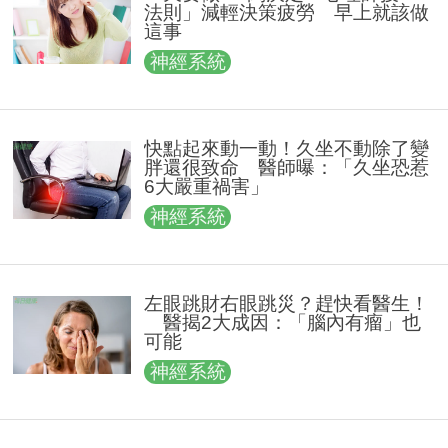
法則」減輕決策疲勞 早上就該做
這事
神經系統
快點起來動一動！久坐不動除了變
胖還很致命 醫師曝：「久坐恐惹
6大嚴重禍害」
神經系統
左眼跳財右眼跳災？趕快看醫生！
醫揭2大成因：「腦內有瘤」也
可能
神經系統