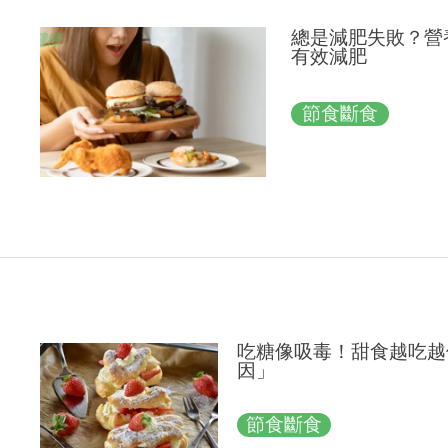
總是減肥失敗？營
有效減肥
節食斷食
吃糖像吸毒！甜食越吃越
因」
節食斷食