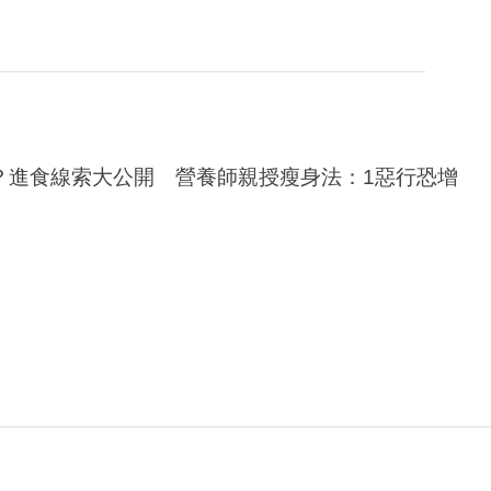
？進食線索大公開 營養師親授瘦身法：1惡行恐增