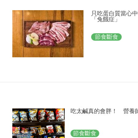
只吃蛋白質當心
「兔餓症」
節食斷食
吃太鹹真的會胖！ 營養
節食斷食