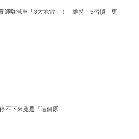
養師曝減重「3大地雷」！ 維持「5習慣」更
停不下來竟是「這個原