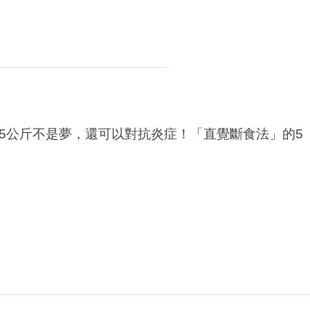
減5公斤不是夢，還可以對抗炎症！「直覺斷食法」的5