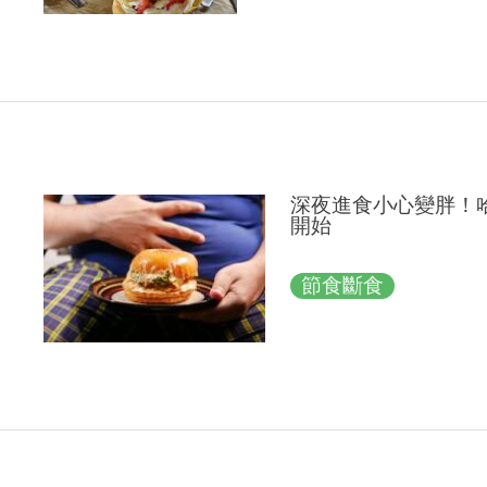
深夜進食小心變胖！
開始
節食斷食