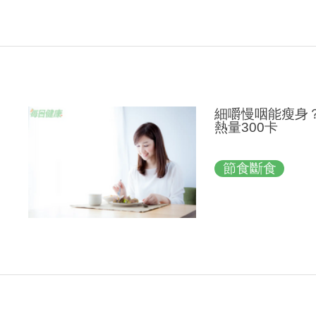
細嚼慢咽能瘦身
熱量300卡
節食斷食