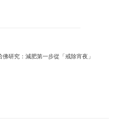
哈佛研究：減肥第一步從「戒除宵夜」