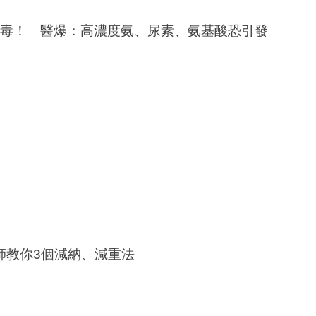
中毒！ 醫爆：高濃度氨、尿素、氨基酸恐引發
師教你3個減納、減重法