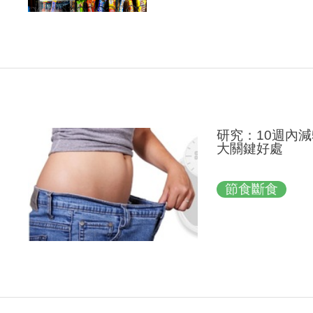
研究：10週內
大關鍵好處
節食斷食