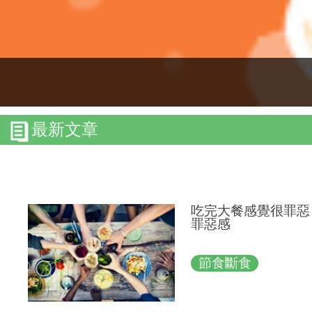
最新文章
吃完大餐感覺很罪惡
罪惡感
節食斷食