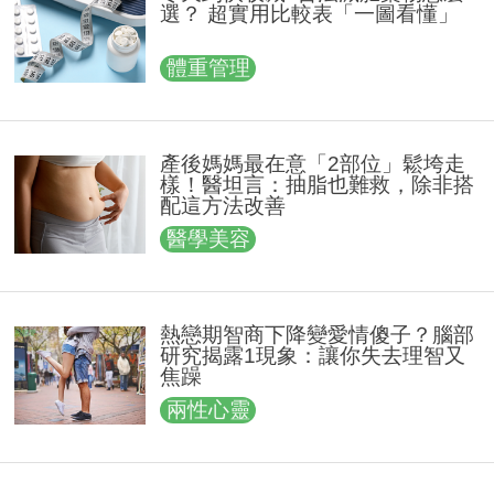
選？ 超實用比較表「一圖看懂」
體重管理
產後媽媽最在意「2部位」鬆垮走
樣！醫坦言：抽脂也難救，除非搭
配這方法改善
醫學美容
熱戀期智商下降變愛情傻子？腦部
研究揭露1現象：讓你失去理智又
焦躁
兩性心靈