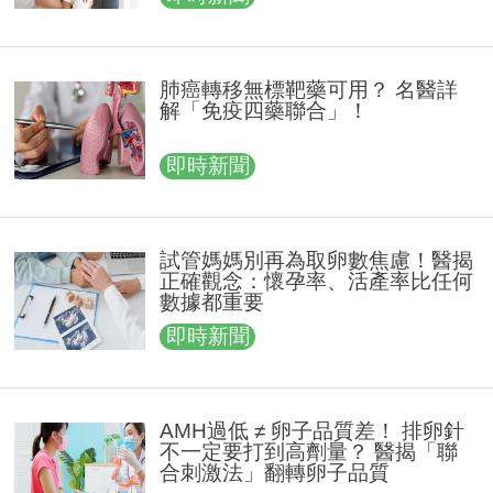
肺癌轉移無標靶藥可用？ 名醫詳
解「免疫四藥聯合」！
即時新聞
試管媽媽別再為取卵數焦慮！醫揭
正確觀念：懷孕率、活產率比任何
數據都重要
即時新聞
AMH過低 ≠ 卵子品質差！ 排卵針
不一定要打到高劑量？ 醫揭「聯
合刺激法」翻轉卵子品質