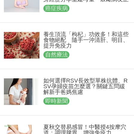
向面對治療歷程
癌症疾病
養生頂流「枸杞」功效多！和這些
食物絕配 隨手一沖清肝、明目、
提升免疫力
自然療法
如何選擇RSV長效型單株抗體、R
SV孕婦疫苗怎麼選？關鍵五問緩
解新手爸媽焦慮
即時新聞
夏秋交替易感冒！中醫授4按摩穴
道：調理脾胃、增強免疫力