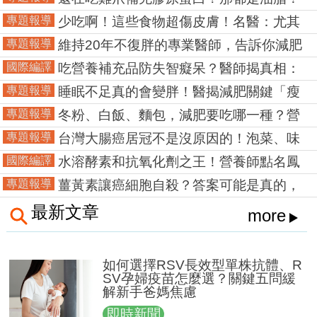
營養師：要吃這些才對
專題報導
少吃啊！這些食物超傷皮膚！名醫：尤其
是甜食，易使真皮層退化！
專題報導
維持20年不復胖的專業醫師，告訴你減肥
最重要的3大秘訣！
國際編譯
吃營養補充品防失智癡呆？醫師揭真相：
不如吃這些
專題報導
睡眠不足真的會變胖！醫揭減肥關鍵「瘦
體素」很重要！
專題報導
冬粉、白飯、麵包，減肥要吃哪一種？營
養師：當然是吃這個最好！
專題報導
台灣大腸癌居冠不是沒原因的！泡菜、味
增等這些食物千萬別多吃！
國際編譯
水溶酵素和抗氧化劑之王！營養師點名鳳
梨6大養生功效
專題報導
薑黃素讓癌細胞自殺？答案可能是真的，
但怎麼吃才安全無副作用？
最新文章
more
如何選擇RSV長效型單株抗體、R
SV孕婦疫苗怎麼選？關鍵五問緩
解新手爸媽焦慮
即時新聞