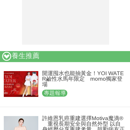
養生推薦
開運囤水也能抽黃金！YOI WATE
R鹼性水馬年限定 momo獨家登
場
專題報導
許維恩乳癌重建選擇Motiva魔滴®
重視長期安全與自然外型 以自
身經歷分享重建考量 鼓勵病友正