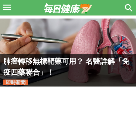
肺癌轉移無標靶藥可用？ 名醫詳解「免
疫四藥聯合」！
即時新聞