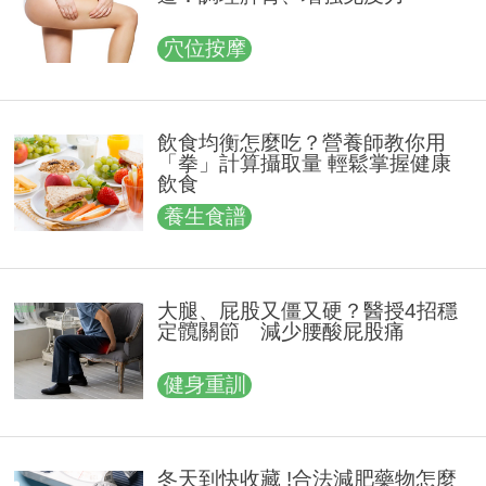
穴位按摩
飲食均衡怎麼吃？營養師教你用
「拳」計算攝取量 輕鬆掌握健康
飲食
養生食譜
大腿、屁股又僵又硬？醫授4招穩
定髖關節 減少腰酸屁股痛
健身重訓
冬天到快收藏 !合法減肥藥物怎麼