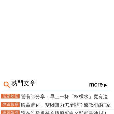
熱門文章
more
居家妙招
營養師分享：早上一杯「檸檬水」竟有這
樣超神奇的功效！不僅補水還能降血壓
專題報導
膝蓋退化、雙腳無力怎麼辦？醫教4招在家
邊看電視就能改善！
專題報導
還在吃雞爪補充膠原蛋白？那都是油脂！