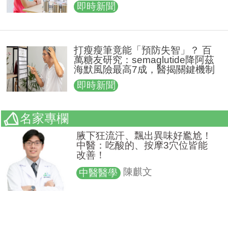
即時新聞
打瘦瘦筆竟能「預防失智」？ 百
萬糖友研究：semaglutide降阿茲
海默風險最高7成，醫揭關鍵機制
即時新聞
名家專欄
腋下狂流汗、飄出異味好尷尬！
中醫：吃酸的、按摩3穴位皆能
改善！
陳麒文
中醫醫學