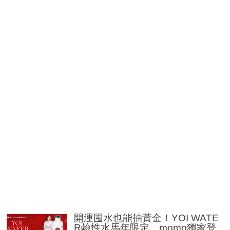
開運囤水也能抽黃金！YOI WATE
R鹼性水馬年限定 momo獨家登