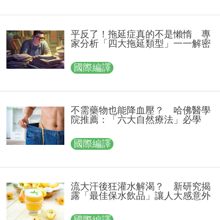
平反了！拖延症真的不是懶惰 專
家分析「四大拖延類型」一一解密
國際編譯
不需藥物也能降血壓？ 哈佛醫學
院推薦：「六大自然療法」必學
國際編譯
流大汗後狂灌水解渴？ 新研究揭
露「最佳保水飲品」讓人大感意外
國際編譯