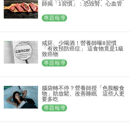
師揭「1習慣」：恐毀腎、心血管
專題報導
戒菸、少喝酒！營養師曝8習慣
「有效預防癌症」 這食物竟是1級
致癌物
專題報導
腦袋轉不停？營養師授「色胺酸食
物」助放鬆、改善睡眠 這些人更
要多吃
專題報導