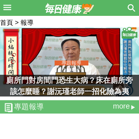
首頁 > 報導
專題報導
廁所門對房間門恐生大病？床在廁所旁
該怎麼睡？謝沅瑾老師一招化險為夷
more
專題報導