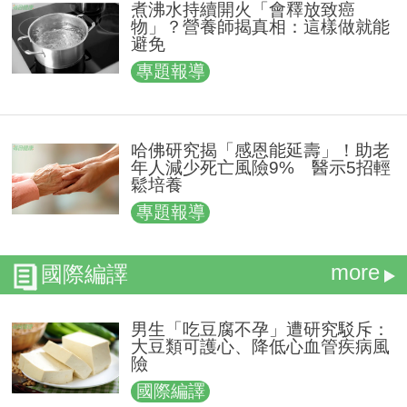
煮沸水持續開火「會釋放致癌
物」？營養師揭真相：這樣做就能
避免
專題報導
哈佛研究揭「感恩能延壽」！助老
年人減少死亡風險9% 醫示5招輕
鬆培養
專題報導
more
國際編譯
男生「吃豆腐不孕」遭研究駁斥：
大豆類可護心、降低心血管疾病風
險
國際編譯