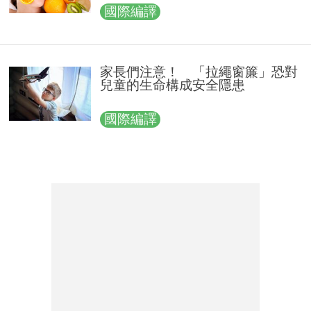
國際編譯
家長們注意！ 「拉繩窗簾」恐對
兒童的生命構成安全隱患
國際編譯