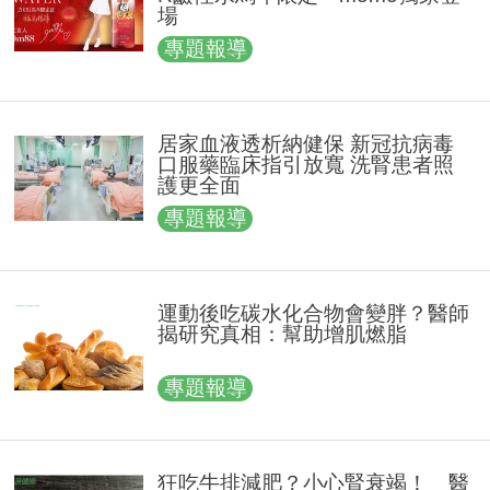
場
專題報導
居家血液透析納健保 新冠抗病毒
口服藥臨床指引放寬 洗腎患者照
護更全面
專題報導
運動後吃碳水化合物會變胖？醫師
揭研究真相：幫助增肌燃脂
專題報導
狂吃牛排減肥？小心腎衰竭！ 醫