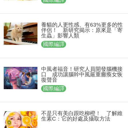
養貓的人更性感、有63%更多的性
伴侶！ 新研究揭示：原來是「寄
生蟲」影響人類
國際編譯
中風者福音！研究人員開發腦機接
口 成功讓腦幹中風嚴重癱瘓女恢
復聲音
國際編譯
不是只有美白跟吃柳橙！ 了解維
生素C：它的好處及攝取方法